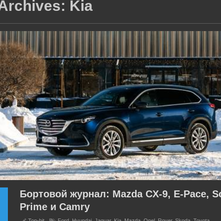
Archives:
Kia
Видео
то 2019 года
Сравнил новый RAV4 2019 с Fore
X Trail
9, 6:18 ПП
0
511
14 марта 2019, 6:26 ПП
0
629
 я расскажу о новых
Видео
которые уже добрались до
Новый ТОЙОТА РАВ 4 2019, СУБАРУ
ии. Новые технологии,
ФОРЕСТЕР 2019 или NISSAN X TRAI
омошники и
Какую 2019 года модель выбрать? Об
Тест Драйв и Отзывы. После
продолжительных тест драйвов и
размышлении, я решил ...
Бортовой журнал: Mazda CX-9, E-Pace, S
-din магнитолы Idoing на
Хотите купить новый авто до 1 
ia
рублей?
Prime и Camry
Top-bit
Ford
,
Hyundai
,
Jaguar
,
Kia
,
Mazda
,
Opel
,
Rover
,
Skoda
,
Toyota