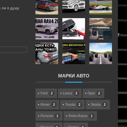
л ли я душу
оду за
ать при
ик до
дитного
МАРКИ АВТО
Ford
2
Lexus
2
Opel
2
Rover
2
Toyota
2
Skoda
2
Porsche
1
Rolls-Royce
1