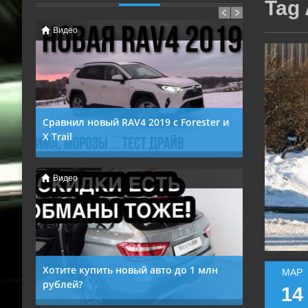
Tag 
Видео
Видео
Сравнил новый RAV4 2019 с Forester и
Новинки Ав
X Trail
14 марта 201
14 марта 2019, 6:26 ПП
0
629
В этом видео
Видео
Видео
о
кроссоверах 
Новый ТОЙОТА РАВ 4 2019, СУБАРУ
салонов Росс
ФОРЕСТЕР 2019 или NISSAN X TRAIL 2019?
двигатели, п
Какую 2019 года модель выбрать? Обзор,
Тест Драйв и Отзывы. После
продолжительных тест драйвов и
размышлении, я решил ...
g на
Хотите купить новый авто до 1 млн
Установка 2
МАР
рублей?
Skoda Octav
14