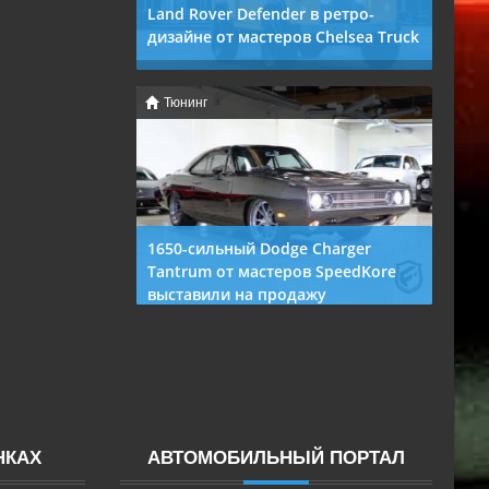
Land Rover Defender в ретро-
дизайне от мастеров Chelsea Truck
14 марта 2019, 6:26 ПП
0
502
Тюнинг
Тюнинг-мастерская Chelsea Truck
Company продолжает штамповать
специальные версии Land Rover
Defender. В этот раз сотрудники
1650-сильный Dodge Charger
Tantrum от мастеров SpeedKore
выставили на продажу
14 марта 2019, 6:27 ПП
0
583
Запечатленный на фото автомобиль –
донельзя кастомизированный Dodge
Charger 1970-го года, впервые
представленный
НКАХ
АВТОМОБИЛЬНЫЙ ПОРТАЛ