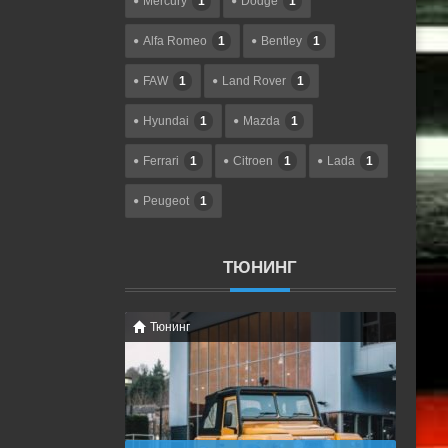
Mercury
1
Dodge
1
Alfa Romeo
1
Bentley
1
FAW
1
Land Rover
1
Hyundai
1
Mazda
1
Ferrari
1
Citroen
1
Lada
1
Peugeot
1
ТЮНИНГ
Тюнинг