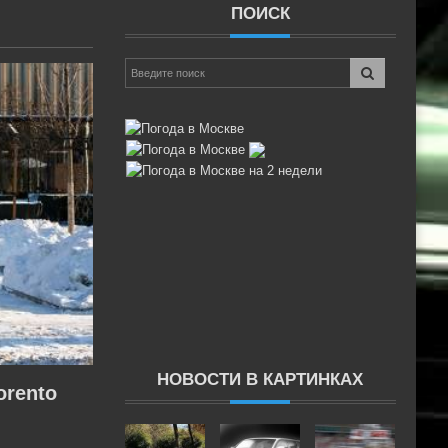
ПОИСК
ster и
L 2019?
зор,
НОВОСТИ В КАРТИНКАХ
orento
млн