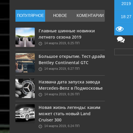
14 марта 2019, 6:26 ПП
0
519
14 марта 201
2019
Задача посмотреть что предложат сходу за
Нюансы самос
ПОПУЛЯРНОЕ
НОВОЕ
КОМЕНТАРИИ
ая
наличный расчет и будут ли обманывать при
универсально
18:27
чески
кредите? Досмотрев внимательно ролик до
производител
конца вы узнаете, как менеджеры кредитного
тюнить свою 
Главные шинные новинки
ьше
отдела умалчивают о ...
установил ГБ
570
летнего сезона 2019
решил ...
14 марта 2019, 6:25 ПП
0
Большое открытие. Тест-драйв
Bentley Continental GTC
14 марта 2019, 6:27 ПП
Названа дата запуска завода
Mercedes-Benz в Подмосковье
14 марта 2019, 6:26 ПП
Новая жизнь легенды: каким
может стать новый Land
Cruiser 300
14 марта 2019, 6:24 ПП